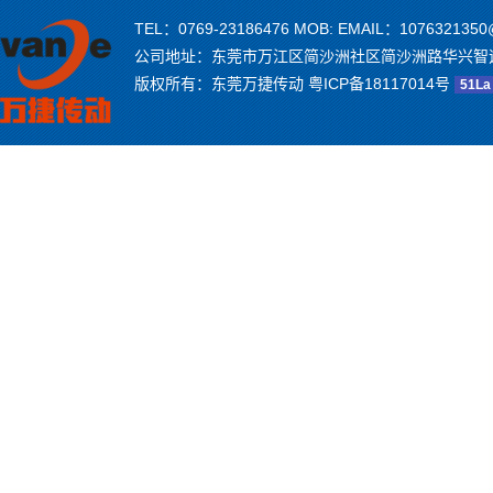
TEL：0769-23186476 MOB: EMAIL：1076321350
公司地址：东莞市万江区简沙洲社区简沙洲路华兴智
版权所有：东莞万捷传动
粤ICP备18117014号
51La