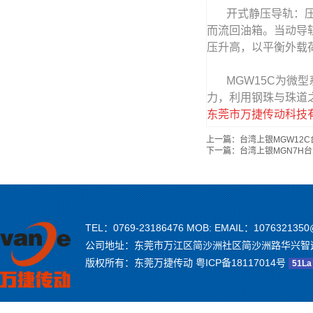
开式静压导轨：压力
而流回油箱。当动导
压升高，以平衡外载
MGW15C为微型系
力，利用钢珠与珠道
东莞市万捷传动科技
上一篇：
台湾上银MGW12
下一篇：
台湾上银MGN7H
TEL：0769-23186476 MOB: EMAIL：1076321350
公司地址：东莞市万江区简沙洲社区简沙洲路华兴智
版权所有：东莞万捷传动
粤ICP备18117014号
51La